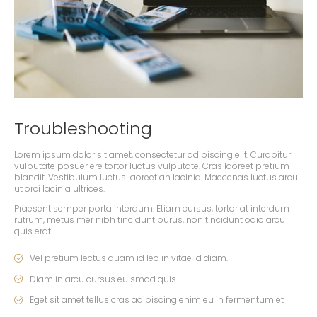
Troubleshooting
Lorem ipsum dolor sit amet, consectetur adipiscing elit. Curabitur
vulputate posuer ere tortor luctus vulputate. Cras laoreet pretium
blandit. Vestibulum luctus laoreet an lacinia. Maecenas luctus arcu
ut orci lacinia ultrices.
Praesent semper porta interdum. Etiam cursus, tortor at interdum
rutrum, metus mer nibh tincidunt purus, non tincidunt odio arcu
quis erat.
Vel pretium lectus quam id leo in vitae id diam.
Diam in arcu cursus euismod quis.
Eget sit amet tellus cras adipiscing enim eu in fermentum et