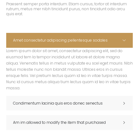
Praesent semper porta interdum. Etiam cursus, tortor at interdum
rutrum, metus mer nibh tincidunt purus, non tincidunt odio arcu
quis erat.
Amet consectetur adipiscing pellentesque sodales
Lorem ipsum dolor sit amet, consectetur adipiscing elit, sed do
eiusmod tem la tempor incididunt ut labore et dolore magna
aliqua. Venenatis tellus in metus vulputate eu scel eget mauris. Nibh
tellus molestie nunc non blandit massa. Ultrices eros in cursus
erisque felis. Vel pretium lectus quam id leo in vitae turpis massa.
Nunc id cursus metus aliqua tium lectus quam id leo in vitae turpis
massa.
Condimentum lacinia quis eros donec senectus
Am im allowed to modify the item that purchased