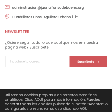
adminstracion@juanalfonsodebaena.org
Cuadrilleros Hnos. Aguilera Urbano 1-1º
NEWSLETTER
¿Quiere seguir todo lo que publiquemos en nuestra
página web? Suscríbete
Suscríbete
Utilizamos cookies propias y de terceros para fines
analíticos. Clica
AQUÍ
para más información. Puedes
© Fundación Juan Alfonso de Baena. 2026
aceptar todas las cookies pulsando el botón “Aceptar” o
configurarlas o rechazar su uso clicando
AQUÍ
.